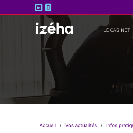
LE CABINET
Accueil
/
Vos actualités
/
Infos prati