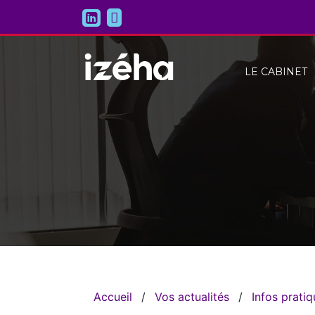
LE CABINET
Accueil
/
Vos actualités
/
Infos prati