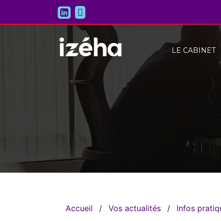
LE CABINET
Accueil
/
Vos actualités
/
Infos prati