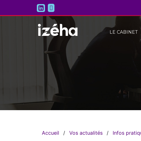
LE CABINET
Accueil
/
Vos actualités
/
Infos prati